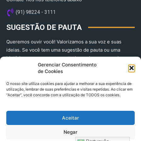
(91) 98224 - 3111
SUGESTÃO DE PAUTA
Queremos ouvir você! Valorizamos a sua voz e suas
ideias. Se você tem uma sugestão de pauta ou uma
história que merece ser contada, envie-nos agora!
Gerenciar Consentimento
(91) 98224 - 3111
de Cookies
O nosso site utiliza cookies para ajudar a melhorar a sua experiência de
utilização, lembrar de suas preferências e visitas repetidas. Ao clicar em
“Aceitar”, você concorda com a utilização de TODOS os cookies.
Aceitar
© 2025 A Província do Pará CNPJ: 04.901.141/0001-36 End .
Negar
Trav. Quintino Bocaiuva 2301, Ed. Rogério Fernandez – Sala
2701- Cremação – CEP 66045.315