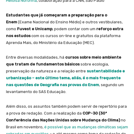
Heloísa Noronha
, colaboração para a CNN, São Paulo
Estudantes que já começaram a preparação para o
Enem
(Exame Nacional do Ensino Médio) e outros vestibulares,
como
Fuvest e Unicamp
, podem contar com um
reforço extra
nos estudos
com os cursos on-line e gratuitos da plataforma
Aprenda Mais, do Ministério da Educação (MEC).
Entre diversas modalidades, há
cursos sobre meio ambiente
que tratam de fundamentos básicos
sobre ecologia,
preservação da natureza e a relação entre
sustentabilidade e
urbanização – este último tema, aliás, é o mais frequente
nas questões de Geografia nas provas do Enem
, segundo um
levantamento do SAS Educação.
Além disso, os assuntos também podem servir de repertório para
a prova de redação. Com a realização da
COP-30 (30ª
Conferência das Nações Unidas sobre Mudança do Clima)
no
Brasil em novembro,
é possível que as mudanças climáticas sejam
cobradas em questões
– e até mesmo como tema da redação do