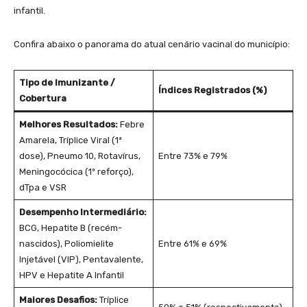
infantil.
Confira abaixo o panorama do atual cenário vacinal do município:
Tipo de Imunizante /
Índices Registrados (%)
Cobertura
Melhores Resultados:
Febre
Amarela, Tríplice Viral (1ª
dose), Pneumo 10, Rotavírus,
Entre 73% e 79%
Meningocócica (1º reforço),
dTpa e VSR
Desempenho Intermediário:
BCG, Hepatite B (recém-
nascidos), Poliomielite
Entre 61% e 69%
Injetável (VIP), Pentavalente,
HPV e Hepatite A Infantil
Maiores Desafios:
Tríplice