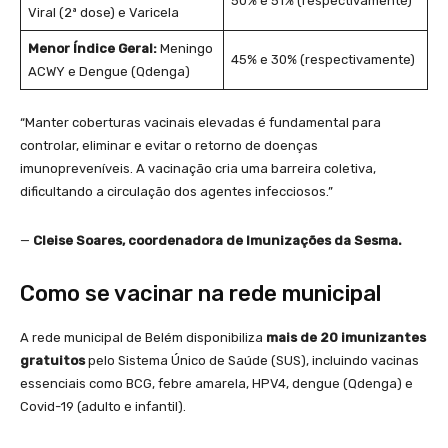
50% e 51% (respectivamente)
Viral (2ª dose) e Varicela
Menor Índice Geral:
Meningo
45% e 30% (respectivamente)
ACWY e Dengue (Qdenga)
“Manter coberturas vacinais elevadas é fundamental para
controlar, eliminar e evitar o retorno de doenças
imunopreveníveis. A vacinação cria uma barreira coletiva,
dificultando a circulação dos agentes infecciosos.”
—
Cleise Soares, coordenadora de Imunizações da Sesma.
Como se vacinar na rede municipal
A rede municipal de Belém disponibiliza
mais de 20 imunizantes
gratuitos
pelo Sistema Único de Saúde (SUS), incluindo vacinas
essenciais como BCG, febre amarela, HPV4, dengue (Qdenga) e
Covid-19 (adulto e infantil).