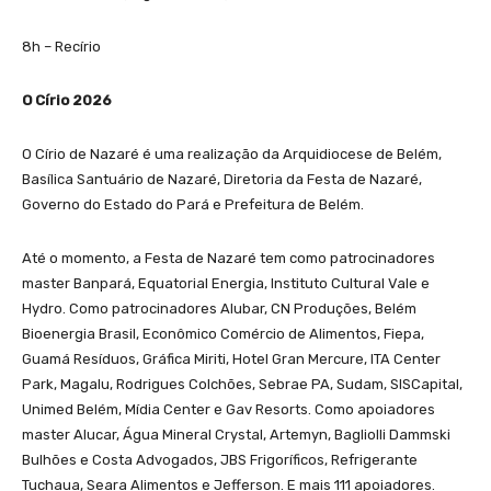
8h – Recírio
O Círio 2026
O Círio de Nazaré é uma realização da Arquidiocese de Belém,
Basílica Santuário de Nazaré, Diretoria da Festa de Nazaré,
Governo do Estado do Pará e Prefeitura de Belém.
Até o momento, a Festa de Nazaré tem como patrocinadores
master Banpará, Equatorial Energia, Instituto Cultural Vale e
Hydro. Como patrocinadores Alubar, CN Produções, Belém
Bioenergia Brasil, Econômico Comércio de Alimentos, Fiepa,
Guamá Resíduos, Gráfica Miriti, Hotel Gran Mercure, ITA Center
Park, Magalu, Rodrigues Colchões, Sebrae PA, Sudam, SISCapital,
Unimed Belém, Mídia Center e Gav Resorts. Como apoiadores
master Alucar, Água Mineral Crystal, Artemyn, Bagliolli Dammski
Bulhões e Costa Advogados, JBS Frigoríficos, Refrigerante
Tuchaua, Seara Alimentos e Jefferson. E mais 111 apoiadores.