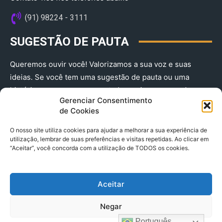
(91) 98224 - 3111
SUGESTÃO DE PAUTA
Queremos ouvir você! Valorizamos a sua voz e suas
ideias. Se você tem uma sugestão de pauta ou uma
história que merece ser contada, envie-nos agora!
Gerenciar Consentimento
(91) 98224 - 3111
de Cookies
O nosso site utiliza cookies para ajudar a melhorar a sua experiência de
utilização, lembrar de suas preferências e visitas repetidas. Ao clicar em
“Aceitar”, você concorda com a utilização de TODOS os cookies.
Aceitar
© 2025 A Província do Pará CNPJ: 04.901.141/0001-36 End .
Negar
Trav. Quintino Bocaiuva 2301, Ed. Rogério Fernandez – Sala
2701- Cremação – CEP 66045.315
Português