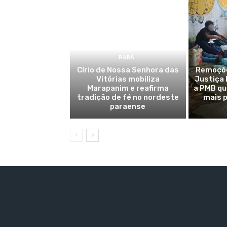
PARÁ
Círio de Nossa Senhora das
Remoçõe
Vitórias mobiliza
Justiça 
Marapanim e reafirma
a PMB qu
tradição de fé no nordeste
mais p
paraense