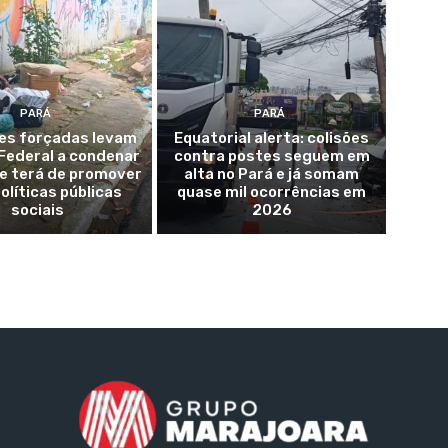
PARÁ
PARÁ
s forçadas levam
Equatorial alerta: colisões
Federal a condenar
contra postes seguem em
e terá de promover
alta no Pará e já somam
olíticas públicas
quase mil ocorrências em
sociais
2026