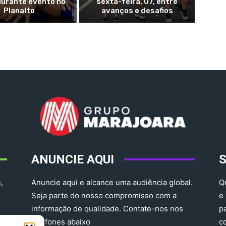
durante evento no
sexta-feira, 07, entre
Planalto
avanços e desafios
ANUNCIE AQUI
,
Anuncie aqui e alcance uma audiência global.
Q
Seja parte do nosso compromisso com a
e
informação de qualidade. Contate-nos nos
p
telefones abaixo
c