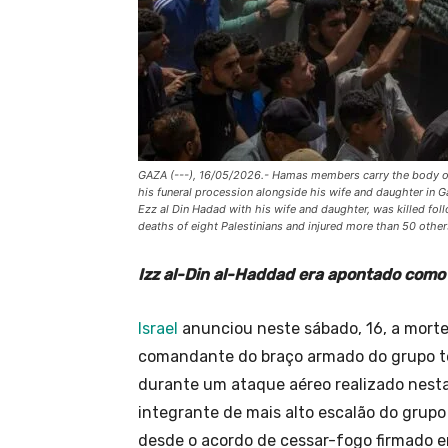
GAZA (---), 16/05/2026.- Hamas members carry the body o
his funeral procession alongside his wife and daughter in
Ezz al Din Hadad with his wife and daughter, was killed foll
deaths of eight Palestinians and injured more than 50 
Izz al-Din al-Haddad era apontado como
Israel
anunciou neste sábado, 16, a morte
comandante do braço armado do grupo t
durante um ataque aéreo realizado nesta 
integrante de mais alto escalão do grup
desde o acordo de cessar-fogo firmado 