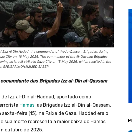
f Ezz Al Din Hadad, the commander of the Al-Qassam Brigades, during
 Gaza City on, 16 May 2026. The commander of the Al-Qassam Brigades,
owing an Israeli strike in Gaza City on 15 May 2026, which resulted in the
others. EFE/EPA/MOHAMMED SABER
 comandante das Brigadas Izz al-Din al-Qassam
 de Izz al-Din al-Haddad, apontado como
errorista
Hamas
, as Brigadas Izz al-Din al-Qassam,
sexta-feira (15), na Faixa de Gaza. Haddad era o
M
o e sua morte representa a maior baixa do Hamas
em outubro de 2025.