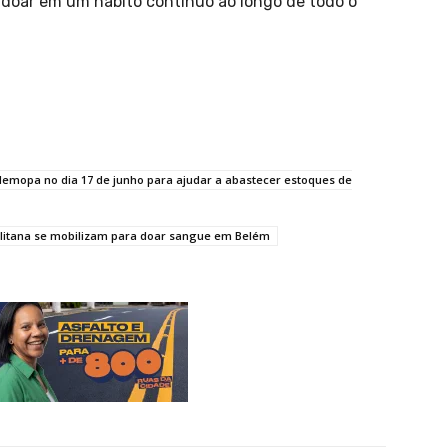
e doar em um hábito contínuo ao longo de todo o
Hemopa no dia 17 de junho para ajudar a abastecer estoques de
olitana se mobilizam para doar sangue em Belém