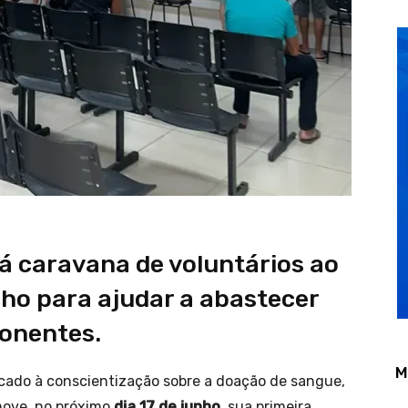
á caravana de voluntários ao
ho para ajudar a abastecer
onentes.
M
cado à conscientização sobre a doação de sangue,
omove, no próximo
dia 17 de junho
, sua primeira