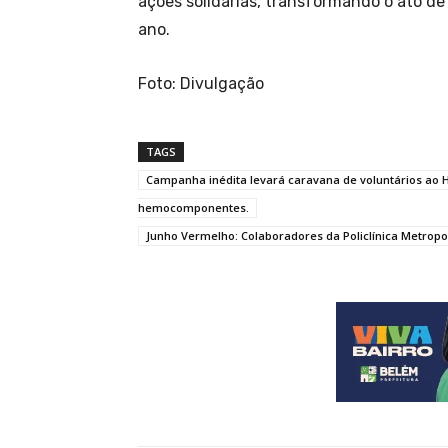
ações solidárias, transformando o ato d
ano.
Foto: Divulgação
TAGS
Campanha inédita levará caravana de voluntários ao 
hemocomponentes.
Junho Vermelho: Colaboradores da Policlínica Metrop