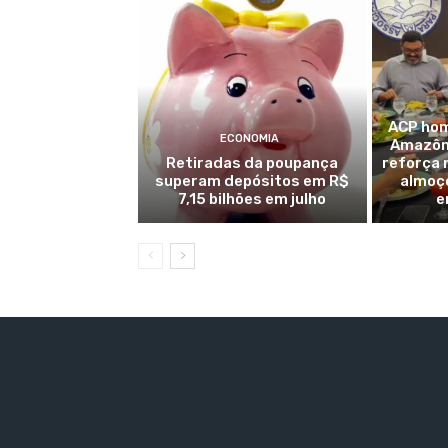
ACP hom
ECONOMIA
Amazôni
Retiradas da poupança
reforça 
superam depósitos em R$
almoç
7,15 bilhões em julho
e