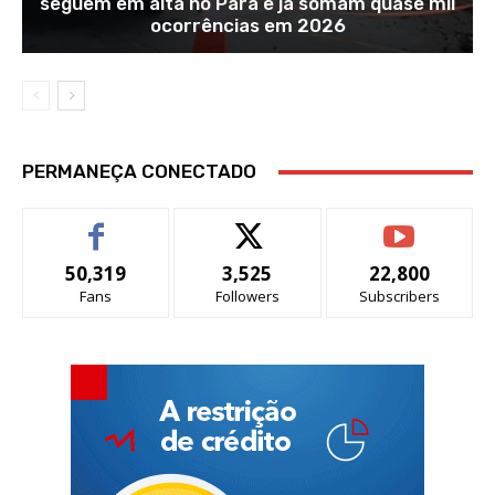
seguem em alta no Pará e já somam quase mil
ocorrências em 2026
PERMANEÇA CONECTADO
50,319
3,525
22,800
Fans
Followers
Subscribers