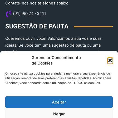
Contate-nos nos telefones abaixo
(91) 98224 - 3111
SUGESTÃO DE PAUTA
Queremos ouvir você! Valorizamos a sua voz e suas
ideias. Se você tem uma sugestão de pauta ou uma
história que merece ser contada, envie-nos agora!
Gerenciar Consentimento
(91) 98224 - 3111
de Cookies
O nosso site utiliza cookies para ajudar a melhorar a sua experiência de
utilização, lembrar de suas preferências e visitas repetidas. Ao clicar em
“Aceitar”, você concorda com a utilização de TODOS os cookies.
Aceitar
© 2025 A Província do Pará CNPJ: 04.901.141/0001-36 End .
Negar
Trav. Quintino Bocaiuva 2301, Ed. Rogério Fernandez – Sala