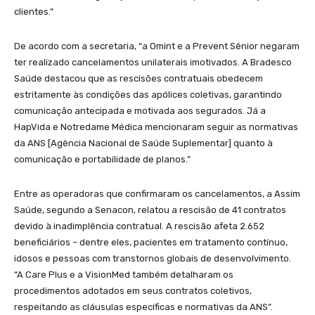
clientes.”
De acordo com a secretaria, “a Omint e a Prevent Sênior negaram
ter realizado cancelamentos unilaterais imotivados. A Bradesco
Saúde destacou que as rescisões contratuais obedecem
estritamente às condições das apólices coletivas, garantindo
comunicação antecipada e motivada aos segurados. Já a
HapVida e Notredame Médica mencionaram seguir as normativas
da ANS [Agência Nacional de Saúde Suplementar] quanto à
comunicação e portabilidade de planos.”
Entre as operadoras que confirmaram os cancelamentos, a Assim
Saúde, segundo a Senacon, relatou a rescisão de 41 contratos
devido à inadimplência contratual. A rescisão afeta 2.652
beneficiários – dentre eles, pacientes em tratamento contínuo,
idosos e pessoas com transtornos globais de desenvolvimento.
“A Care Plus e a VisionMed também detalharam os
procedimentos adotados em seus contratos coletivos,
respeitando as cláusulas específicas e normativas da ANS”.