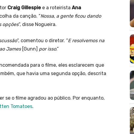
etor
Craig Gillespie
e a roteirista
Ana
colha da canção. “
Nossa, a gente ficou dando
s opções
“, disse Nogueira.
iscussão
“, comentou o diretor. “
E resolvemos na
o ao James
[Gunn]
por isso
.”
ncomendada para o filme, eles esclarecem que
ambém, que havia uma segunda opção, descrita
er se o filme agradou ao público. Por enquanto,
Rotten Tomatoes
.