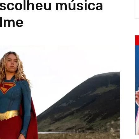
scolheu música
ilme