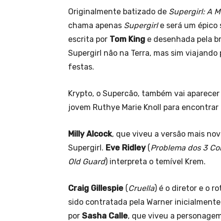
Originalmente batizado de
Supergirl: A 
chama apenas
Supergirl
e será um épico 
escrita por
Tom King
e desenhada pela br
Supergirl não na Terra, mas sim viajando
festas.
Krypto, o Supercão, também vai aparecer 
jovem Ruthye Marie Knoll para encontrar 
Milly Alcock
, que viveu a versão mais n
Supergirl.
Eve Ridley
(
Problema dos 3 Co
Old Guard
) interpreta o temível Krem.
Craig Gillespie
(
Cruella
) é o diretor e o r
sido contratada pela Warner inicialmente
por
Sasha Calle
, que viveu a personag