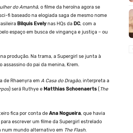
Mulher do Amanhã
, o filme da heroína agora se
sci-fi baseado na elogiada saga de mesmo nome
asileira
Bilquis Evely
nas HQs da
DC
, com a
 pelo espaço em busca de vingança e justiça – ou
na produção. Na trama, a Supergirl se junta à
o assassino do pai da menina, Krem.
ova de Rhaenyra em
A Casa do Dragão
, interpreta a
rpos
) será Ruthye e
Matthias Schoenaerts
(
The
oteiro fica por conta de
Ana Nogueira
, que havia
 para escrever um filme da Supergirl estrelado
em num mundo alternativo em
The Flash
.