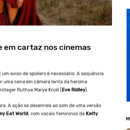
e em cartaz nos cinemas
, um aviso de spoilers é necessário. A sequência
or uma cena em câmera lenta da heroína
roteger Ruthye Marye Knoll (
Eve Ridley
).
ora. A ação se desenrola ao som de uma versão
my Eat World
, com vocais femininos de
Kelty
M