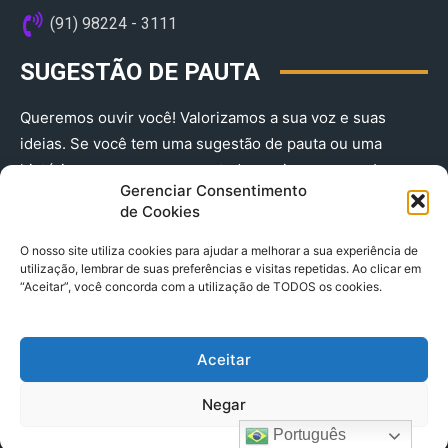
(91) 98224 - 3111
SUGESTÃO DE PAUTA
Queremos ouvir você! Valorizamos a sua voz e suas
ideias. Se você tem uma sugestão de pauta ou uma
história que merece ser contada, envie-nos agora!
Gerenciar Consentimento
(91) 98224 - 3111
de Cookies
O nosso site utiliza cookies para ajudar a melhorar a sua experiência de
utilização, lembrar de suas preferências e visitas repetidas. Ao clicar em
“Aceitar”, você concorda com a utilização de TODOS os cookies.
Aceitar
© 2025 A Província do Pará CNPJ: 04.901.141/0001-36 End .
Negar
Trav. Quintino Bocaiuva 2301, Ed. Rogério Fernandez – Sala
2701- Cremação – CEP 66045.315
Português