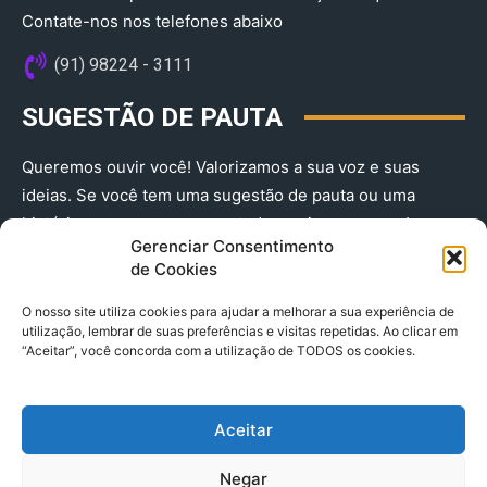
Contate-nos nos telefones abaixo
(91) 98224 - 3111
SUGESTÃO DE PAUTA
Queremos ouvir você! Valorizamos a sua voz e suas
ideias. Se você tem uma sugestão de pauta ou uma
história que merece ser contada, envie-nos agora!
Gerenciar Consentimento
(91) 98224 - 3111
de Cookies
O nosso site utiliza cookies para ajudar a melhorar a sua experiência de
utilização, lembrar de suas preferências e visitas repetidas. Ao clicar em
“Aceitar”, você concorda com a utilização de TODOS os cookies.
Aceitar
© 2025 A Província do Pará CNPJ: 04.901.141/0001-36 End .
Negar
Trav. Quintino Bocaiuva 2301, Ed. Rogério Fernandez – Sala