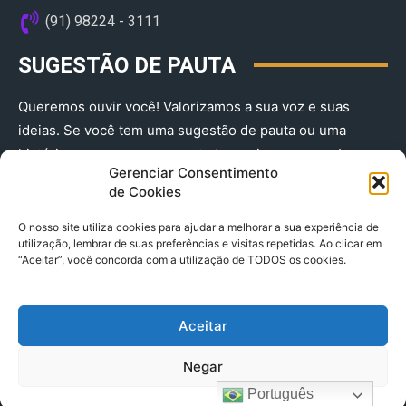
(91) 98224 - 3111
SUGESTÃO DE PAUTA
Queremos ouvir você! Valorizamos a sua voz e suas
ideias. Se você tem uma sugestão de pauta ou uma
história que merece ser contada, envie-nos agora!
Gerenciar Consentimento
(91) 98224 - 3111
de Cookies
O nosso site utiliza cookies para ajudar a melhorar a sua experiência de
utilização, lembrar de suas preferências e visitas repetidas. Ao clicar em
“Aceitar”, você concorda com a utilização de TODOS os cookies.
Aceitar
© 2025 A Província do Pará CNPJ: 04.901.141/0001-36 End .
Negar
Trav. Quintino Bocaiuva 2301, Ed. Rogério Fernandez – Sala
2701- Cremação – CEP 66045.315
Português