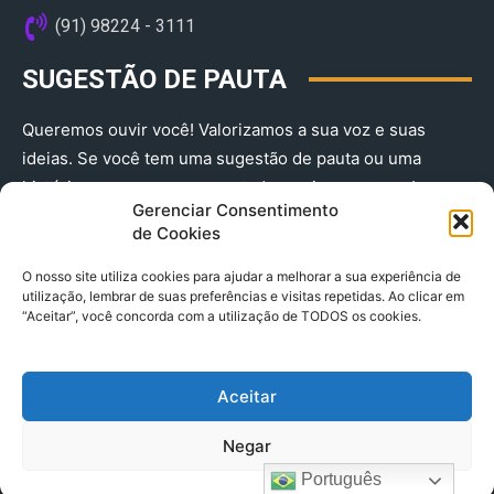
(91) 98224 - 3111
SUGESTÃO DE PAUTA
Queremos ouvir você! Valorizamos a sua voz e suas
ideias. Se você tem uma sugestão de pauta ou uma
história que merece ser contada, envie-nos agora!
Gerenciar Consentimento
(91) 98224 - 3111
de Cookies
O nosso site utiliza cookies para ajudar a melhorar a sua experiência de
utilização, lembrar de suas preferências e visitas repetidas. Ao clicar em
“Aceitar”, você concorda com a utilização de TODOS os cookies.
Aceitar
© 2025 A Província do Pará CNPJ: 04.901.141/0001-36 End .
Negar
Trav. Quintino Bocaiuva 2301, Ed. Rogério Fernandez – Sala
2701- Cremação – CEP 66045.315
Português