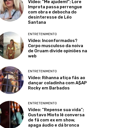
Vídeo: “Me ajudem!”; Lore
Improta passa perrengue
com obra e debocha do
desinteresse de Léo
Santana
ENTRETENIMENTO
Vídeo: Inconformados?
Corpo musculoso da noiva
de Oruam divide opiniões na
web
ENTRETENIMENTO
Vídeo: Rihanna atiça fãs ao
dançar coladinha com A$AP
Rocky em Barbados
ENTRETENIMENTO
Vídeo: “Repense sua vida”;
Gustavo Mioto lê conversa
de fã com ex em show,
apaga áudio e dá bronca