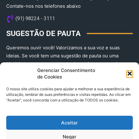
Contate-nos nos telefones abaixo
(91) 98224 - 3111
SUGESTÃO DE PAUTA
Queremos ouvir você! Valorizamos a sua voz e suas
ideias. Se você tem uma sugestão de pauta ou uma
história que merece ser contada, envie-nos agora!
Gerenciar Consentimento
(91) 98224 - 3111
de Cookies
O nosso site utiliza cookies para ajudar a melhorar a sua experiência de
utilização, lembrar de suas preferências e visitas repetidas. Ao clicar em
“Aceitar”, você concorda com a utilização de TODOS os cookies.
Aceitar
© 2025 A Província do Pará CNPJ: 04.901.141/0001-36 End .
Negar
Trav. Quintino Bocaiuva 2301, Ed. Rogério Fernandez – Sala