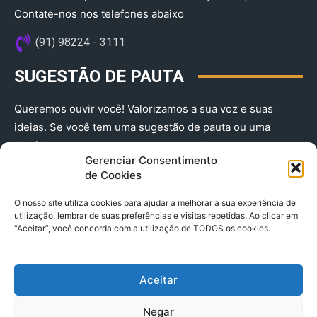
Contate-nos nos telefones abaixo
(91) 98224 - 3111
SUGESTÃO DE PAUTA
Queremos ouvir você! Valorizamos a sua voz e suas
ideias. Se você tem uma sugestão de pauta ou uma
história que merece ser contada, envie-nos agora!
Gerenciar Consentimento
(91) 98224 - 3111
de Cookies
O nosso site utiliza cookies para ajudar a melhorar a sua experiência de
utilização, lembrar de suas preferências e visitas repetidas. Ao clicar em
“Aceitar”, você concorda com a utilização de TODOS os cookies.
Aceitar
© 2025 A Província do Pará CNPJ: 04.901.141/0001-36 End .
Negar
Trav. Quintino Bocaiuva 2301, Ed. Rogério Fernandez – Sala