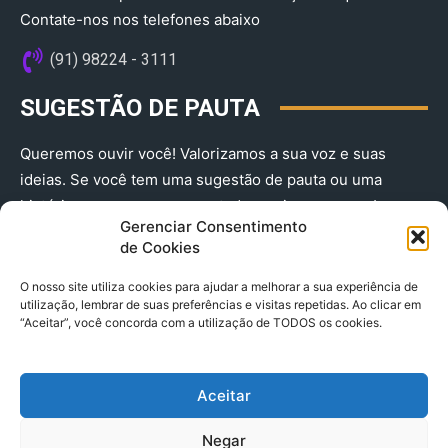
Contate-nos nos telefones abaixo
(91) 98224 - 3111
SUGESTÃO DE PAUTA
Queremos ouvir você! Valorizamos a sua voz e suas
ideias. Se você tem uma sugestão de pauta ou uma
história que merece ser contada, envie-nos agora!
Gerenciar Consentimento
(91) 98224 - 3111
de Cookies
O nosso site utiliza cookies para ajudar a melhorar a sua experiência de
utilização, lembrar de suas preferências e visitas repetidas. Ao clicar em
“Aceitar”, você concorda com a utilização de TODOS os cookies.
Aceitar
© 2025 A Província do Pará CNPJ: 04.901.141/0001-36 End .
Negar
Trav. Quintino Bocaiuva 2301, Ed. Rogério Fernandez – Sala