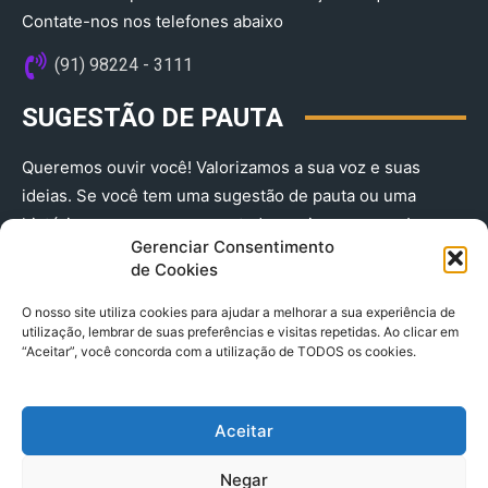
Contate-nos nos telefones abaixo
(91) 98224 - 3111
SUGESTÃO DE PAUTA
Queremos ouvir você! Valorizamos a sua voz e suas
ideias. Se você tem uma sugestão de pauta ou uma
história que merece ser contada, envie-nos agora!
Gerenciar Consentimento
(91) 98224 - 3111
de Cookies
O nosso site utiliza cookies para ajudar a melhorar a sua experiência de
utilização, lembrar de suas preferências e visitas repetidas. Ao clicar em
“Aceitar”, você concorda com a utilização de TODOS os cookies.
Aceitar
© 2025 A Província do Pará CNPJ: 04.901.141/0001-36 End .
Negar
Trav. Quintino Bocaiuva 2301, Ed. Rogério Fernandez – Sala