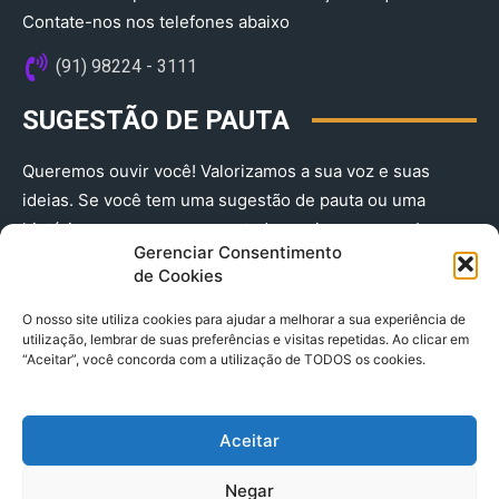
Contate-nos nos telefones abaixo
(91) 98224 - 3111
SUGESTÃO DE PAUTA
Queremos ouvir você! Valorizamos a sua voz e suas
ideias. Se você tem uma sugestão de pauta ou uma
história que merece ser contada, envie-nos agora!
Gerenciar Consentimento
(91) 98224 - 3111
de Cookies
O nosso site utiliza cookies para ajudar a melhorar a sua experiência de
utilização, lembrar de suas preferências e visitas repetidas. Ao clicar em
“Aceitar”, você concorda com a utilização de TODOS os cookies.
Aceitar
© 2025 A Província do Pará CNPJ: 04.901.141/0001-36 End .
Negar
Trav. Quintino Bocaiuva 2301, Ed. Rogério Fernandez – Sala