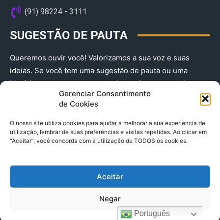
(91) 98224 - 3111
SUGESTÃO DE PAUTA
Queremos ouvir você! Valorizamos a sua voz e suas
ideias. Se você tem uma sugestão de pauta ou uma
história que merece ser contada, envie-nos agora!
Gerenciar Consentimento
(91) 98224 - 3111
de Cookies
O nosso site utiliza cookies para ajudar a melhorar a sua experiência de
utilização, lembrar de suas preferências e visitas repetidas. Ao clicar em
“Aceitar”, você concorda com a utilização de TODOS os cookies.
Aceitar
© 2025 A Província do Pará CNPJ: 04.901.141/0001-36 End .
Negar
Trav. Quintino Bocaiuva 2301, Ed. Rogério Fernandez – Sala
2701- Cremação – CEP 66045.315
Português