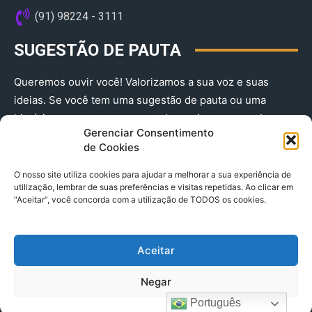
(91) 98224 - 3111
SUGESTÃO DE PAUTA
Queremos ouvir você! Valorizamos a sua voz e suas
ideias. Se você tem uma sugestão de pauta ou uma
história que merece ser contada, envie-nos agora!
Gerenciar Consentimento
(91) 98224 - 3111
de Cookies
O nosso site utiliza cookies para ajudar a melhorar a sua experiência de
utilização, lembrar de suas preferências e visitas repetidas. Ao clicar em
“Aceitar”, você concorda com a utilização de TODOS os cookies.
Aceitar
© 2025 A Província do Pará CNPJ: 04.901.141/0001-36 End .
Negar
Trav. Quintino Bocaiuva 2301, Ed. Rogério Fernandez – Sala
2701- Cremação – CEP 66045.315
Português