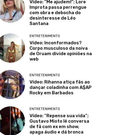
Vídeo: “Me ajudem!”; Lore
Improta passa perrengue
com obra e debocha do
desinteresse de Léo
Santana
ENTRETENIMENTO
Vídeo: Inconformados?
Corpo musculoso da noiva
de Oruam divide opiniões na
web
ENTRETENIMENTO
Vídeo: Rihanna atiça fãs ao
dançar coladinha com A$AP
Rocky em Barbados
ENTRETENIMENTO
Vídeo: “Repense sua vida”;
Gustavo Mioto lê conversa
de fã com ex em show,
apaga áudio e dá bronca