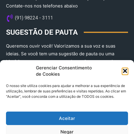
Contate-nos nos telefones abaixo
(91) 98224 - 3111
SUGESTÃO DE PAUTA
Queremos ouvir você! Valorizamos a sua voz e suas
ideias. Se você tem uma sugestão de pauta ou uma
história que merece ser contada, envie-nos agora!
Gerenciar Consentimento
(91) 98224 - 3111
de Cookies
O nosso site utiliza cookies para ajudar a melhorar a sua experiência de
utilização, lembrar de suas preferências e visitas repetidas. Ao clicar em
“Aceitar”, você concorda com a utilização de TODOS os cookies.
Aceitar
© 2025 A Província do Pará CNPJ: 04.901.141/0001-36 End .
Negar
Trav. Quintino Bocaiuva 2301, Ed. Rogério Fernandez – Sala