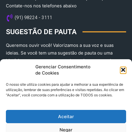
Contate-nos nos telefones abaixo
(91) 98224 - 3111
SUGESTÃO DE PAUTA
Queremos ouvir você! Valorizamos a sua voz e suas
ideias. Se você tem uma sugestão de pauta ou uma
história que merece ser contada, envie-nos agora!
Gerenciar Consentimento
(91) 98224 - 3111
de Cookies
O nosso site utiliza cookies para ajudar a melhorar a sua experiência de
utilização, lembrar de suas preferências e visitas repetidas. Ao clicar em
“Aceitar”, você concorda com a utilização de TODOS os cookies.
Aceitar
© 2025 A Província do Pará CNPJ: 04.901.141/0001-36 End .
Negar
Trav. Quintino Bocaiuva 2301, Ed. Rogério Fernandez – Sala