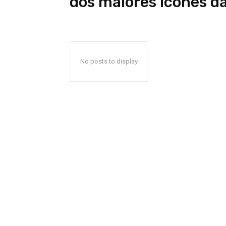
dos maiores ícones d
No posts to display