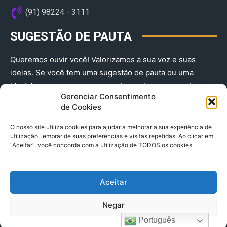
(91) 98224 - 3111
SUGESTÃO DE PAUTA
Queremos ouvir você! Valorizamos a sua voz e suas
ideias. Se você tem uma sugestão de pauta ou uma
história que merece ser contada, envie-nos agora!
Gerenciar Consentimento
(91) 98224 - 3111
de Cookies
O nosso site utiliza cookies para ajudar a melhorar a sua experiência de
utilização, lembrar de suas preferências e visitas repetidas. Ao clicar em
“Aceitar”, você concorda com a utilização de TODOS os cookies.
Aceitar
© 2025 A Província do Pará CNPJ: 04.901.141/0001-36 End .
Negar
Trav. Quintino Bocaiuva 2301, Ed. Rogério Fernandez – Sala
2701- Cremação – CEP 66045.315
Português