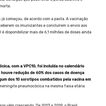
morte.
es já começou, de acordo com a pasta. A vacinação
eceberem os imunizantes e concluírem o envio aos
 é disponibilizar mais de 6,1 milhões de doses ainda
ica, com a VPC10, foi incluída no calendário
o, houve redução de 60% dos casos de doença
gum dos 10 sorotipos combatidos pela vacina em
meningite pneumocócica na mesma faixa etária
sos vêm crescendo. De 2013 a 2019, o Brasil