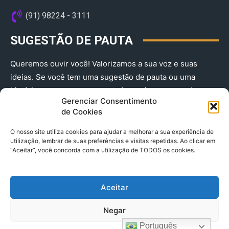
(91) 98224 - 3111
SUGESTÃO DE PAUTA
Queremos ouvir você! Valorizamos a sua voz e suas
ideias. Se você tem uma sugestão de pauta ou uma
história que merece ser contada, envie-nos agora!
Gerenciar Consentimento
(91) 98224 - 3111
de Cookies
O nosso site utiliza cookies para ajudar a melhorar a sua experiência de
utilização, lembrar de suas preferências e visitas repetidas. Ao clicar em
“Aceitar”, você concorda com a utilização de TODOS os cookies.
Aceitar
© 2025 A Província do Pará CNPJ: 04.901.141/0001-36 End .
Negar
Trav. Quintino Bocaiuva 2301, Ed. Rogério Fernandez – Sala
2701- Cremação – CEP 66045.315
Português