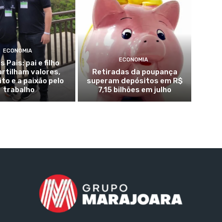
ECONOMIA
ECONOMIA
s Pais: pai e filho
rtilham valores,
Retiradas da poupança
to e a paixão pelo
superam depósitos em R$
trabalho
7,15 bilhões em julho