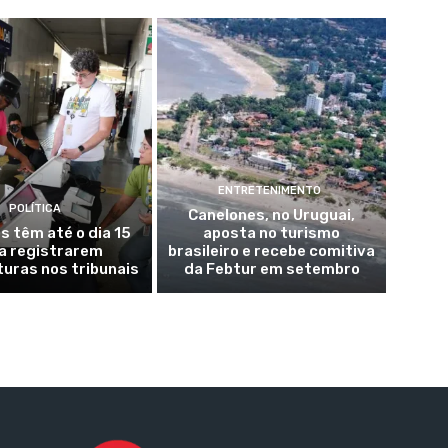
ENTRETENIMENTO
POLÍTICA
Canelones, no Uruguai,
s têm até o dia 15
aposta no turismo
a registrarem
brasileiro e recebe comitiva
uras nos tribunais
da Febtur em setembro