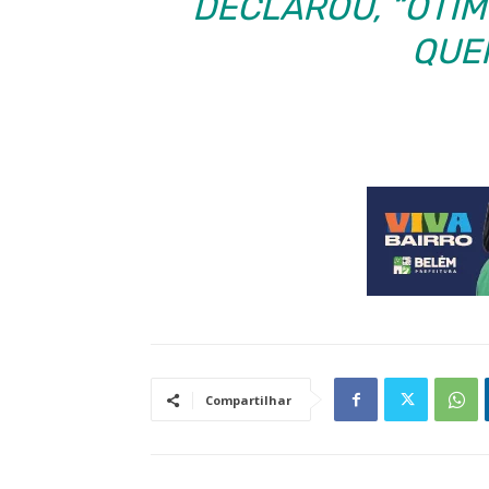
DECLAROU, “ÓTIM
QUER
Compartilhar