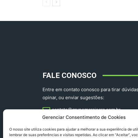
FALE CONOSCO
Entre em contato conosco para tirar dúvidas
opinar, ou enviar sugestões:
contato@grupomarajoara.com.br
Gerenciar Consentimento de Cookies
aprovinciadoparacomercial@gmail.com​
O nosso site utiliza cookies para ajudar a melhorar a sua experiência de uti
lembrar de suas preferências e visitas repetidas. Ao clicar em “Aceitar”, v