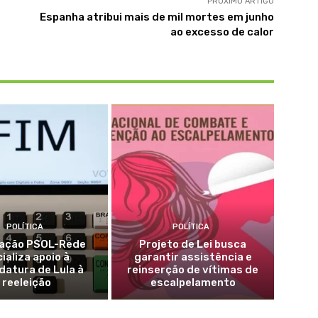
PRÓXIMO ARTIGO
Espanha atribui mais de mil mortes em junho
ao excesso de calor
POLÍTICA
POLÍTICA
ação PSOL-Rede
Projeto de Lei busca
cializa apoio à
garantir assistência e
datura de Lula à
reinserção de vítimas de
reeleição
escalpelamento