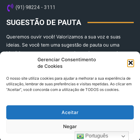
(91) 98224 - 3111
SUGESTÃO DE PAUTA
Queremos ouvir você! Valorizamos a sua voz e suas
ideias. Se você tem uma sugestão de pauta ou uma
história que merece ser contada, envie-nos agora!
Gerenciar Consentimento
(91) 98224 - 3111
de Cookies
O nosso site utiliza cookies para ajudar a melhorar a sua experiência de
utilização, lembrar de suas preferências e visitas repetidas. Ao clicar em
“Aceitar”, você concorda com a utilização de TODOS os cookies.
Aceitar
© 2025 A Província do Pará CNPJ: 04.901.141/0001-36 End .
Negar
Trav. Quintino Bocaiuva 2301, Ed. Rogério Fernandez – Sala
2701- Cremação – CEP 66045.315
Português