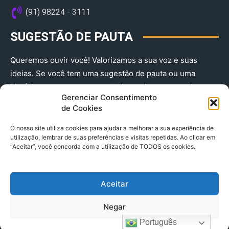
(91) 98224 - 3111
SUGESTÃO DE PAUTA
Queremos ouvir você! Valorizamos a sua voz e suas
ideias. Se você tem uma sugestão de pauta ou uma
história que merece ser contada, envie-nos agora!
Gerenciar Consentimento
(91) 98224 - 3111
de Cookies
O nosso site utiliza cookies para ajudar a melhorar a sua experiência de
utilização, lembrar de suas preferências e visitas repetidas. Ao clicar em
“Aceitar”, você concorda com a utilização de TODOS os cookies.
Aceitar
© 2025 A Província do Pará CNPJ: 04.901.141/0001-36 End .
Negar
Trav. Quintino Bocaiuva 2301, Ed. Rogério Fernandez – Sala
2701- Cremação – CEP 66045.315
Português