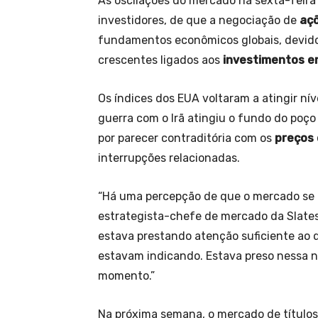
As oscilações do mercado na sexta-feira
investidores, de que a negociação de
aç
fundamentos econômicos globais, devido 
crescentes ligados aos
investimentos em 
Os índices dos EUA voltaram a atingir n
guerra com o Irã atingiu o fundo do poço
por parecer contraditória com os
preços 
interrupções relacionadas.
“Há uma percepção de que o mercado se pr
estrategista-chefe de mercado da Slate
estava prestando atenção suficiente ao 
estavam indicando. Estava preso nessa ne
momento.”
Na próxima semana, o mercado de títulos 