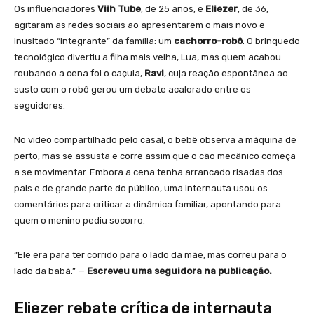
Os influenciadores
Viih Tube
, de 25 anos, e
Eliezer
, de 36,
agitaram as redes sociais ao apresentarem o mais novo e
inusitado “integrante” da família: um
cachorro-robô
. O brinquedo
tecnológico divertiu a filha mais velha, Lua, mas quem acabou
roubando a cena foi o caçula,
Ravi
, cuja reação espontânea ao
susto com o robô gerou um debate acalorado entre os
seguidores.
No vídeo compartilhado pelo casal, o bebê observa a máquina de
perto, mas se assusta e corre assim que o cão mecânico começa
a se movimentar. Embora a cena tenha arrancado risadas dos
pais e de grande parte do público, uma internauta usou os
comentários para criticar a dinâmica familiar, apontando para
quem o menino pediu socorro.
“Ele era para ter corrido para o lado da mãe, mas correu para o
lado da babá.” —
Escreveu uma seguidora na publicação.
Eliezer rebate crítica de internauta