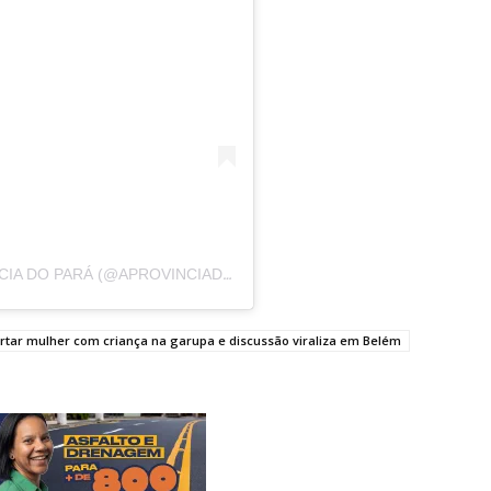
UM POST COMPARTILHADO POR A PROVÍNCIA DO PARÁ (@APROVINCIADOPARA)
portar mulher com criança na garupa e discussão viraliza em Belém