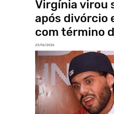
Virgínia virou
após divórcio
com término d
23/06/2026