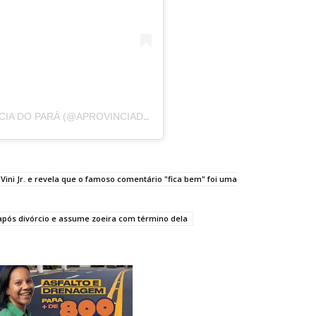
UM POST COMPARTILHADO POR A PROVÍNCIA DO PARÁ (@APROVINCIADOPARA)
 Vini Jr. e revela que o famoso comentário "fica bem" foi uma
 após divórcio e assume zoeira com término dela