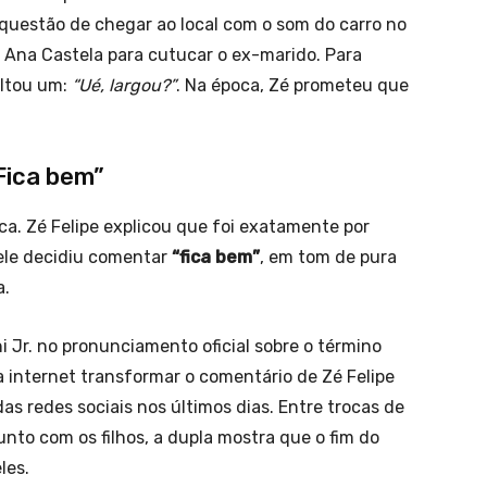
z questão de chegar ao local com o som do carro no
Ana Castela para cutucar o ex-marido. Para
oltou um:
“Ué, largou?”
. Na época, Zé prometeu que
Fica bem”
ca. Zé Felipe explicou que foi exatamente por
ele decidiu comentar
“fica bem”
, em tom de pura
a.
i Jr. no pronunciamento oficial sobre o término
a internet transformar o comentário de Zé Felipe
 redes sociais nos últimos dias. Entre trocas de
to com os filhos, a dupla mostra que o fim do
les.