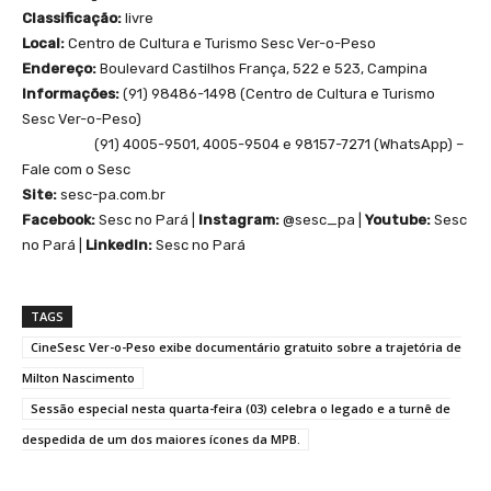
Classificação:
livre
Local:
Centro de Cultura e Turismo Sesc Ver-o-Peso
Endereço:
Boulevard Castilhos França, 522 e 523, Campina
Informações:
(91) 98486-1498 (Centro de Cultura e Turismo
Sesc Ver-o-Peso)
(91) 4005-9501, 4005-9504 e 98157-7271 (WhatsApp) –
Fale com o Sesc
Site:
sesc-pa.com.br
Facebook:
Sesc no Pará |
Instagram:
@sesc_pa |
Youtube:
Sesc
no Pará |
LinkedIn:
Sesc no Pará
TAGS
CineSesc Ver-o-Peso exibe documentário gratuito sobre a trajetória de
Milton Nascimento
Sessão especial nesta quarta-feira (03) celebra o legado e a turnê de
despedida de um dos maiores ícones da MPB.