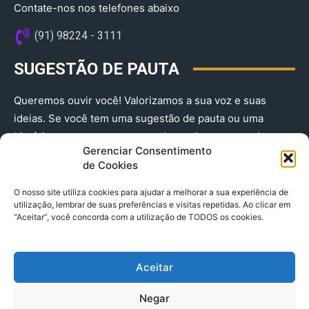
Contate-nos nos telefones abaixo
(91) 98224 - 3111
SUGESTÃO DE PAUTA
Queremos ouvir você! Valorizamos a sua voz e suas
ideias. Se você tem uma sugestão de pauta ou uma
história que merece ser contada, envie-nos agora!
Gerenciar Consentimento
(91) 98224 - 3111
de Cookies
O nosso site utiliza cookies para ajudar a melhorar a sua experiência de
utilização, lembrar de suas preferências e visitas repetidas. Ao clicar em
“Aceitar”, você concorda com a utilização de TODOS os cookies.
Aceitar
© 2025 A Província do Pará CNPJ: 04.901.141/0001-36 End .
Negar
Trav. Quintino Bocaiuva 2301, Ed. Rogério Fernandez – Sala