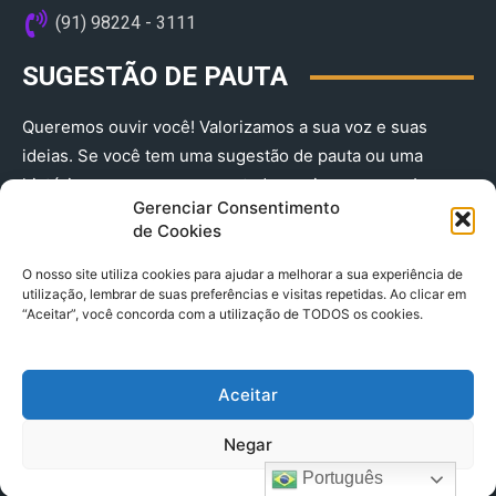
(91) 98224 - 3111
SUGESTÃO DE PAUTA
Queremos ouvir você! Valorizamos a sua voz e suas
ideias. Se você tem uma sugestão de pauta ou uma
história que merece ser contada, envie-nos agora!
Gerenciar Consentimento
(91) 98224 - 3111
de Cookies
O nosso site utiliza cookies para ajudar a melhorar a sua experiência de
utilização, lembrar de suas preferências e visitas repetidas. Ao clicar em
“Aceitar”, você concorda com a utilização de TODOS os cookies.
Aceitar
© 2025 A Província do Pará CNPJ: 04.901.141/0001-36 End .
Negar
Trav. Quintino Bocaiuva 2301, Ed. Rogério Fernandez – Sala
2701- Cremação – CEP 66045.315
Português