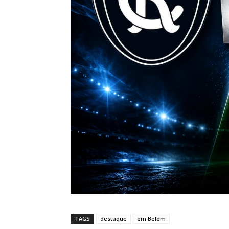
TAGS
destaque
em Belém