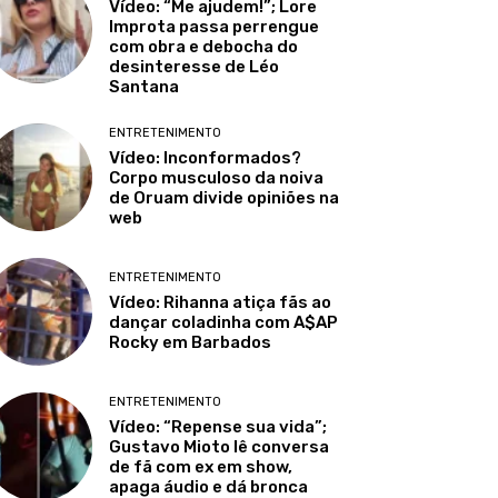
Vídeo: “Me ajudem!”; Lore
Improta passa perrengue
com obra e debocha do
desinteresse de Léo
Santana
ENTRETENIMENTO
Vídeo: Inconformados?
Corpo musculoso da noiva
de Oruam divide opiniões na
web
ENTRETENIMENTO
Vídeo: Rihanna atiça fãs ao
dançar coladinha com A$AP
Rocky em Barbados
ENTRETENIMENTO
Vídeo: “Repense sua vida”;
Gustavo Mioto lê conversa
de fã com ex em show,
apaga áudio e dá bronca