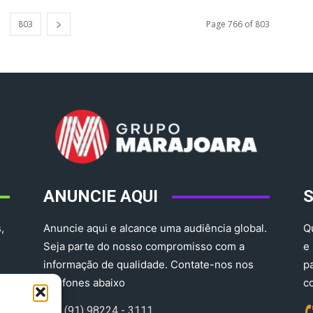
803
Page 766 of 803
ANUNCIE AQUI
,
Anuncie aqui e alcance uma audiência global.
Q
Seja parte do nosso compromisso com a
e
informação de qualidade. Contate-nos nos
p
telefones abaixo
c
(91) 98224 - 3111