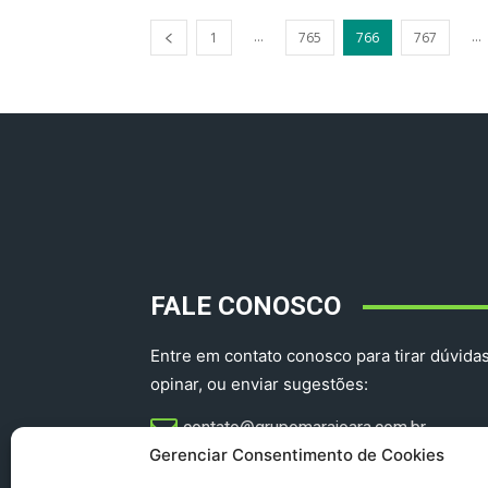
...
...
1
765
766
767
FALE CONOSCO
Entre em contato conosco para tirar dúvidas
opinar, ou enviar sugestões:
contato@grupomarajoara.com.br
Gerenciar Consentimento de Cookies
aprovinciadoparacomercial@gmail.com​