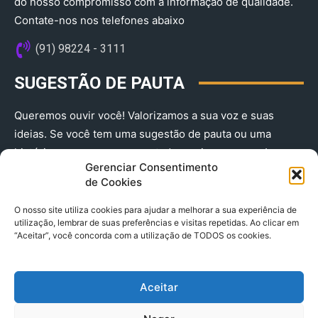
do nosso compromisso com a informação de qualidade.
Contate-nos nos telefones abaixo
(91) 98224 - 3111
SUGESTÃO DE PAUTA
Queremos ouvir você! Valorizamos a sua voz e suas
ideias. Se você tem uma sugestão de pauta ou uma
história que merece ser contada, envie-nos agora!
Gerenciar Consentimento
(91) 98224 - 3111
de Cookies
O nosso site utiliza cookies para ajudar a melhorar a sua experiência de
utilização, lembrar de suas preferências e visitas repetidas. Ao clicar em
“Aceitar”, você concorda com a utilização de TODOS os cookies.
Aceitar
© 2025 A Província do Pará CNPJ: 04.901.141/0001-36 End .