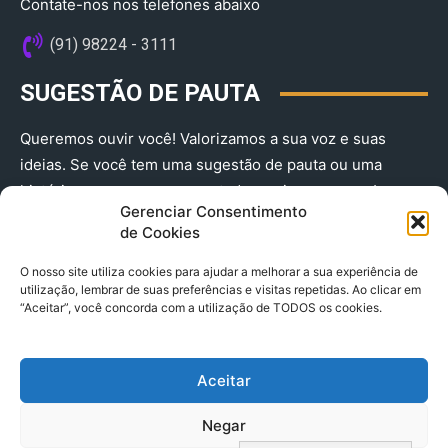
Contate-nos nos telefones abaixo
(91) 98224 - 3111
SUGESTÃO DE PAUTA
Queremos ouvir você! Valorizamos a sua voz e suas
ideias. Se você tem uma sugestão de pauta ou uma
história que merece ser contada, envie-nos agora!
Gerenciar Consentimento
(91) 98224 - 3111
de Cookies
O nosso site utiliza cookies para ajudar a melhorar a sua experiência de
utilização, lembrar de suas preferências e visitas repetidas. Ao clicar em
“Aceitar”, você concorda com a utilização de TODOS os cookies.
Aceitar
© 2025 A Província do Pará CNPJ: 04.901.141/0001-36 End .
Negar
Trav. Quintino Bocaiuva 2301, Ed. Rogério Fernandez – Sala