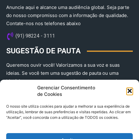
Anuncie aqui e alcance uma audiência global. Seja parte
do nosso compromisso com a informação de qualidade.
Contate-nos nos telefones abaixo
(91) 98224 - 3111
SUGESTÃO DE PAUTA
Queremos ouvir você! Valorizamos a sua voz e suas
ideias. Se você tem uma sugestão de pauta ou uma
história que merece ser contada, envie-nos agora!
Gerenciar Consentimento
(91) 98224 - 3111
de Cookies
O nosso site utiliza cookies para ajudar a melhorar a sua experiência de
utilização, lembrar de suas preferências e visitas repetidas. Ao clicar em
“Aceitar”, você concorda com a utilização de TODOS os cookies.