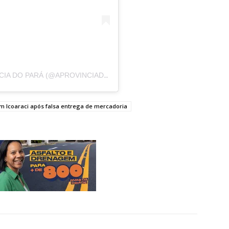
UM POST COMPARTILHADO POR A PROVÍNCIA DO PARÁ (@APROVINCIADOPARA)
m Icoaraci após falsa entrega de mercadoria